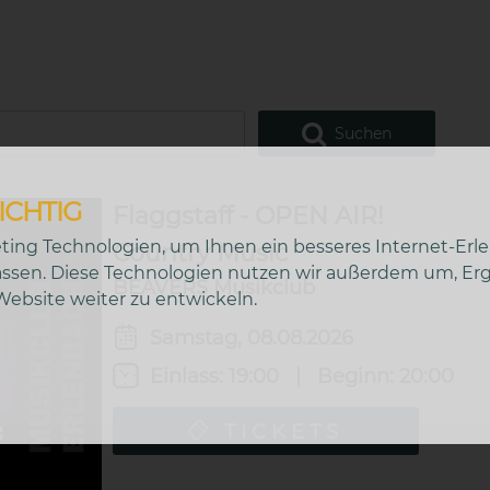
Suchen
ICHTIG
Flaggstaff - OPEN AIR!
ing Technologien, um Ihnen ein besseres Internet-Erl
Country Music
passen. Diese Technologien nutzen wir außerdem um, E
BEAVERS Musikclub
bsite weiter zu entwickeln.
Samstag, 08.08.2026
Einlass:
19:00
|
Beginn:
20:00
TICKETS